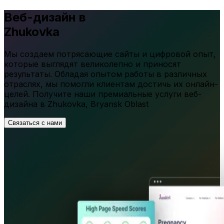
Веб-дизайн в
Zhukovka
Мы создаем потрясающие сайты и цифровой опыт,
которые выглядят великолепно и приносят
результаты. Обладая опытом работы в различных
отраслях, мы помогли клиентам достичь их онлайн-
целей. Получите наши премиальные услуги веб-
дизайна в
Zhukovka
,
Bryansk Oblast
Связаться с нами