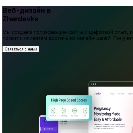
Веб-дизайн в
Zherdevka
Мы создаем потрясающие сайты и цифровой опыт, ко
помогли клиентам достичь их онлайн-целей. Получи
Связаться с нами