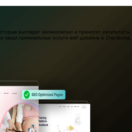
торые выглядят великолепно и приносят результаты.
те наши премиальные услуги веб-дизайна в
Zherdevka