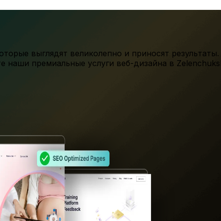
торые выглядят великолепно и приносят результаты.
те наши премиальные услуги веб-дизайна в
Zelenchuks