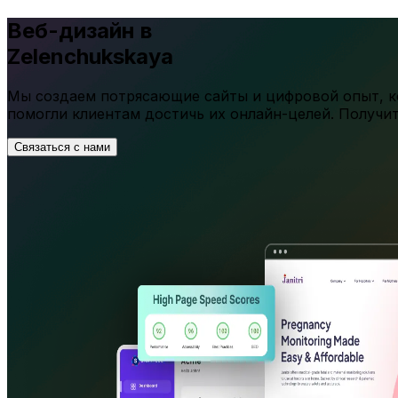
Веб-дизайн в
Zelenchukskaya
Мы создаем потрясающие сайты и цифровой опыт, ко
помогли клиентам достичь их онлайн-целей. Получи
Связаться с нами