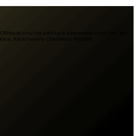
 Обладая опытом работы в различных отраслях, мы
kaya
,
Karachayevo-Cherkesiya Republic