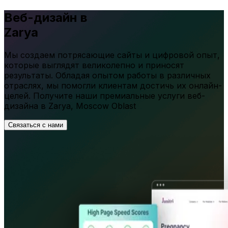
Веб-дизайн в
Zarya
Мы создаем потрясающие сайты и цифровой опыт,
которые выглядят великолепно и приносят
результаты. Обладая опытом работы в различных
отраслях, мы помогли клиентам достичь их онлайн-
целей. Получите наши премиальные услуги веб-
дизайна в
Zarya
,
Moscow Oblast
Связаться с нами