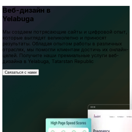
Веб-дизайн в
Yelabuga
Мы создаем потрясающие сайты и цифровой опыт,
которые выглядят великолепно и приносят
результаты. Обладая опытом работы в различных
отраслях, мы помогли клиентам достичь их онлайн-
целей. Получите наши премиальные услуги веб-
дизайна в
Yelabuga
,
Tatarstan Republic
Связаться с нами