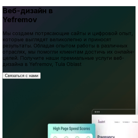
Веб-дизайн в
Yefremov
Мы создаем потрясающие сайты и цифровой опыт,
которые выглядят великолепно и приносят
результаты. Обладая опытом работы в различных
отраслях, мы помогли клиентам достичь их онлайн-
целей. Получите наши премиальные услуги веб-
дизайна в
Yefremov
,
Tula Oblast
Связаться с нами