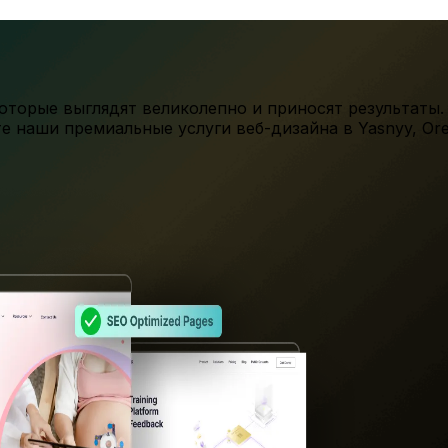
торые выглядят великолепно и приносят результаты.
те наши премиальные услуги веб-дизайна в
Yasnyy
,
Ore