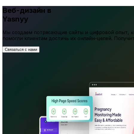
Веб-дизайн в
Yasnyy
Мы создаем потрясающие сайты и цифровой опыт, ко
помогли клиентам достичь их онлайн-целей. Получи
Связаться с нами