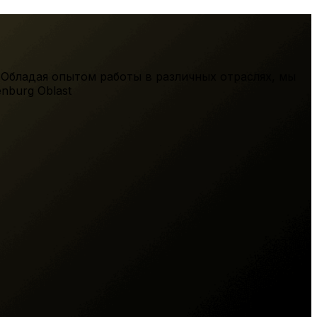
 Обладая опытом работы в различных отраслях, мы
nburg Oblast