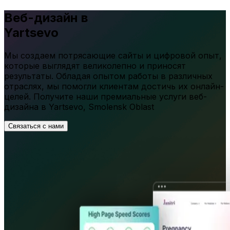
Веб-дизайн в
Yartsevo
Мы создаем потрясающие сайты и цифровой опыт,
которые выглядят великолепно и приносят
результаты. Обладая опытом работы в различных
отраслях, мы помогли клиентам достичь их онлайн-
целей. Получите наши премиальные услуги веб-
дизайна в
Yartsevo
,
Smolensk Oblast
Связаться с нами