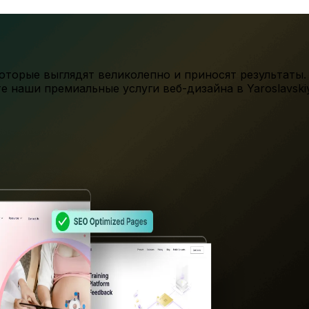
торые выглядят великолепно и приносят результаты.
те наши премиальные услуги веб-дизайна в
Yaroslavski