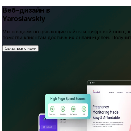
Веб-дизайн в
Yaroslavskiy
Мы создаем потрясающие сайты и цифровой опыт, ко
помогли клиентам достичь их онлайн-целей. Получи
Связаться с нами