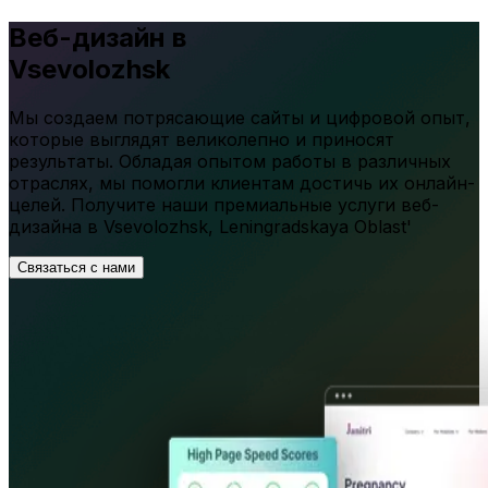
Веб-дизайн в
Vsevolozhsk
Мы создаем потрясающие сайты и цифровой опыт,
которые выглядят великолепно и приносят
результаты. Обладая опытом работы в различных
отраслях, мы помогли клиентам достичь их онлайн-
целей. Получите наши премиальные услуги веб-
дизайна в
Vsevolozhsk
,
Leningradskaya Oblast'
Связаться с нами