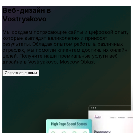
Веб-дизайн в
Vostryakovo
Мы создаем потрясающие сайты и цифровой опыт,
которые выглядят великолепно и приносят
результаты. Обладая опытом работы в различных
отраслях, мы помогли клиентам достичь их онлайн-
целей. Получите наши премиальные услуги веб-
дизайна в
Vostryakovo
,
Moscow Oblast
Связаться с нами