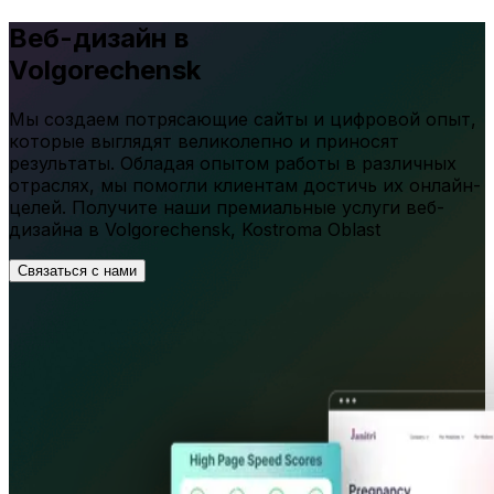
Веб-дизайн в
Volgorechensk
Мы создаем потрясающие сайты и цифровой опыт,
которые выглядят великолепно и приносят
результаты. Обладая опытом работы в различных
отраслях, мы помогли клиентам достичь их онлайн-
целей. Получите наши премиальные услуги веб-
дизайна в
Volgorechensk
,
Kostroma Oblast
Связаться с нами