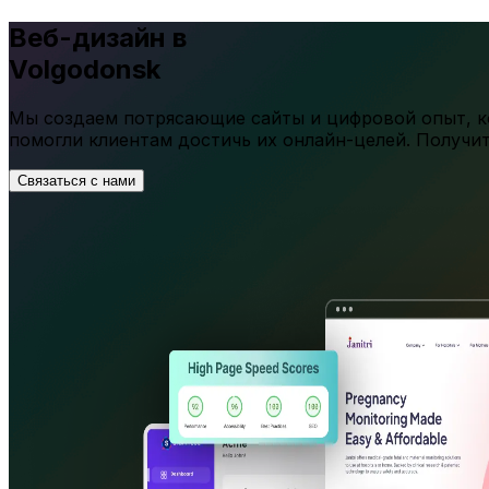
Веб-дизайн в
Volgodonsk
Мы создаем потрясающие сайты и цифровой опыт, ко
помогли клиентам достичь их онлайн-целей. Получи
Связаться с нами