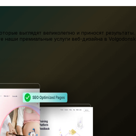
торые выглядят великолепно и приносят результаты.
те наши премиальные услуги веб-дизайна в
Volgodonsk