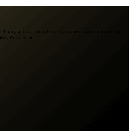
 Обладая опытом работы в различных отраслях, мы
ino
,
Perm Krai