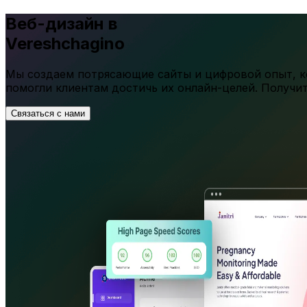
Веб-дизайн в
Vereshchagino
Мы создаем потрясающие сайты и цифровой опыт, ко
помогли клиентам достичь их онлайн-целей. Получи
Связаться с нами