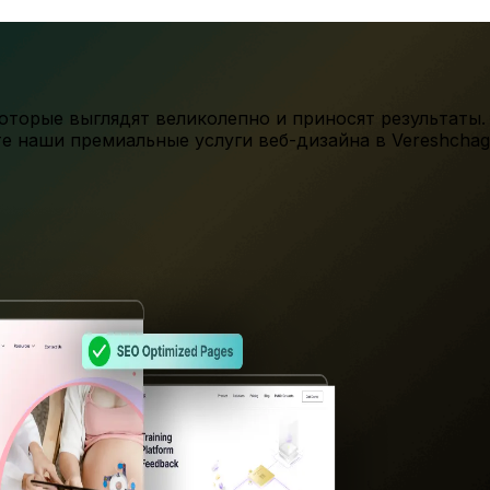
торые выглядят великолепно и приносят результаты.
те наши премиальные услуги веб-дизайна в
Vereshchag