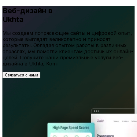
Веб-дизайн в
Ukhta
Мы создаем потрясающие сайты и цифровой опыт,
которые выглядят великолепно и приносят
результаты. Обладая опытом работы в различных
отраслях, мы помогли клиентам достичь их онлайн-
целей. Получите наши премиальные услуги веб-
дизайна в
Ukhta
,
Komi
Связаться с нами