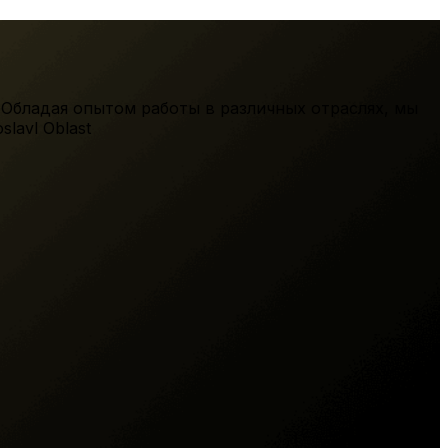
 Обладая опытом работы в различных отраслях, мы
slavl Oblast