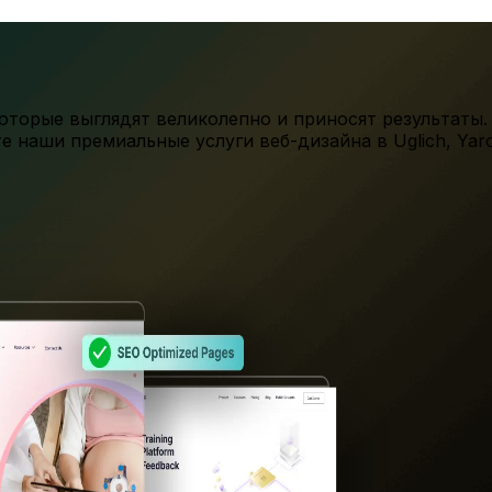
торые выглядят великолепно и приносят результаты.
те наши премиальные услуги веб-дизайна в
Uglich
,
Yaro