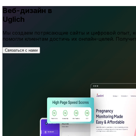
Веб-дизайн в
Uglich
Мы создаем потрясающие сайты и цифровой опыт, ко
помогли клиентам достичь их онлайн-целей. Получи
Связаться с нами