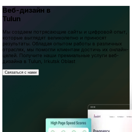
Веб-дизайн в
Tulun
Мы создаем потрясающие сайты и цифровой опыт,
которые выглядят великолепно и приносят
результаты. Обладая опытом работы в различных
отраслях, мы помогли клиентам достичь их онлайн-
целей. Получите наши премиальные услуги веб-
дизайна в
Tulun
,
Irkutsk Oblast
Связаться с нами