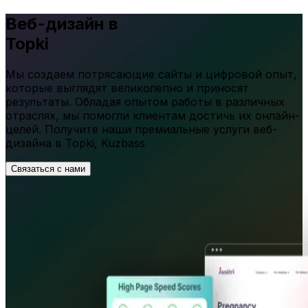
Веб-дизайн в
Topki
Мы создаем потрясающие сайты и цифровой опыт,
которые выглядят великолепно и приносят
результаты. Обладая опытом работы в различных
отраслях, мы помогли клиентам достичь их онлайн-
целей. Получите наши премиальные услуги веб-
дизайна в
Topki
,
Kuzbass
Связаться с нами