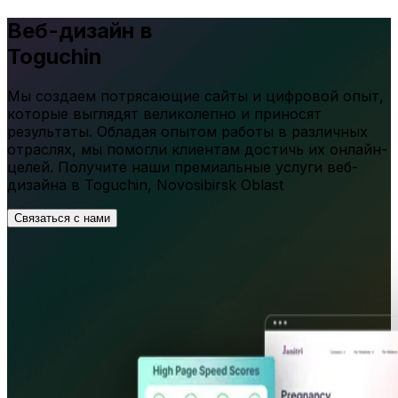
Веб-дизайн в
Toguchin
Мы создаем потрясающие сайты и цифровой опыт,
которые выглядят великолепно и приносят
результаты. Обладая опытом работы в различных
отраслях, мы помогли клиентам достичь их онлайн-
целей. Получите наши премиальные услуги веб-
дизайна в
Toguchin
,
Novosibirsk Oblast
Связаться с нами