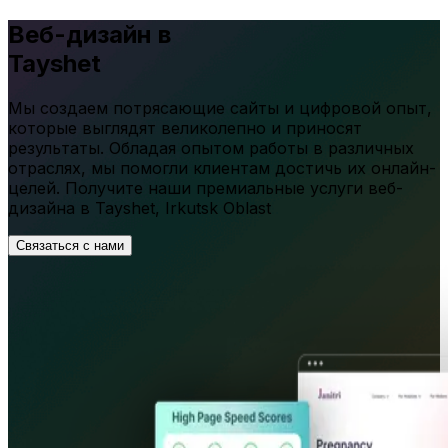
Веб-дизайн в
Tayshet
Мы создаем потрясающие сайты и цифровой опыт,
которые выглядят великолепно и приносят
результаты. Обладая опытом работы в различных
отраслях, мы помогли клиентам достичь их онлайн-
целей. Получите наши премиальные услуги веб-
дизайна в
Tayshet
,
Irkutsk Oblast
Связаться с нами