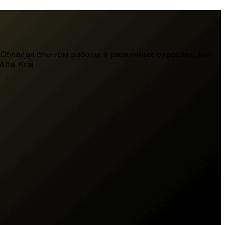
 Обладая опытом работы в различных отраслях, мы
Altai Krai