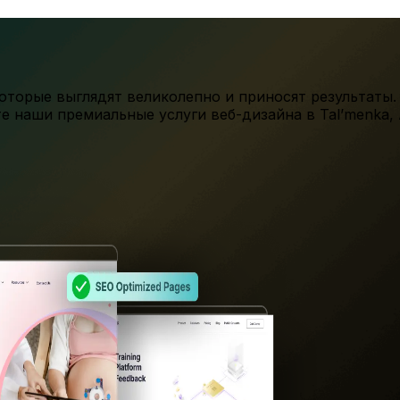
торые выглядят великолепно и приносят результаты.
те наши премиальные услуги веб-дизайна в
Tal’menka
,