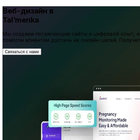
Веб-дизайн в
Tal’menka
Мы создаем потрясающие сайты и цифровой опыт, ко
помогли клиентам достичь их онлайн-целей. Получи
Связаться с нами