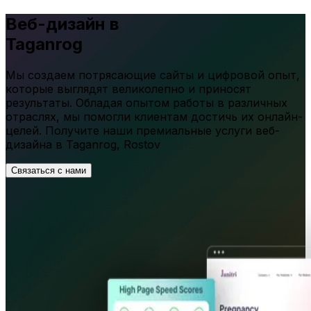
Веб-дизайн в
Taganrog
Мы создаем потрясающие сайты и цифровой опыт,
которые выглядят великолепно и приносят
результаты. Обладая опытом работы в различных
отраслях, мы помогли клиентам достичь их онлайн-
целей. Получите наши премиальные услуги веб-
дизайна в
Taganrog
,
Rostov
Связаться с нами