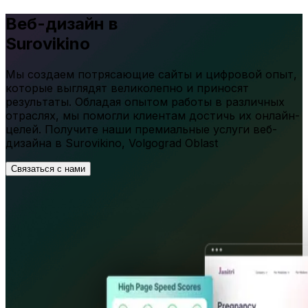
Веб-дизайн в
Surovikino
Мы создаем потрясающие сайты и цифровой опыт,
которые выглядят великолепно и приносят
результаты. Обладая опытом работы в различных
отраслях, мы помогли клиентам достичь их онлайн-
целей. Получите наши премиальные услуги веб-
дизайна в
Surovikino
,
Volgograd Oblast
Связаться с нами