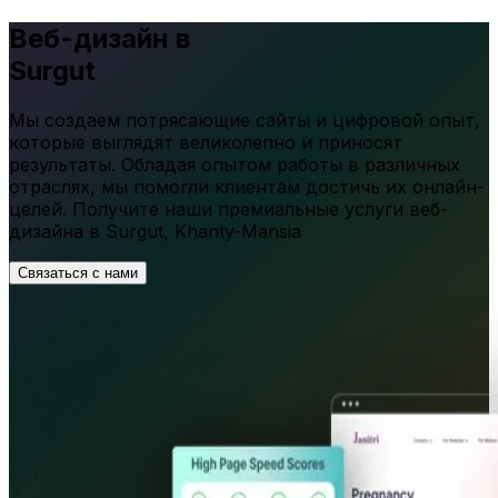
Веб-дизайн в
Surgut
Мы создаем потрясающие сайты и цифровой опыт,
которые выглядят великолепно и приносят
результаты. Обладая опытом работы в различных
отраслях, мы помогли клиентам достичь их онлайн-
целей. Получите наши премиальные услуги веб-
дизайна в
Surgut
,
Khanty-Mansia
Связаться с нами