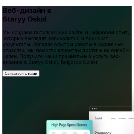
Веб-дизайн в
Staryy Oskol
Мы создаем потрясающие сайты и цифровой опыт,
которые выглядят великолепно и приносят
результаты. Обладая опытом работы в различных
отраслях, мы помогли клиентам достичь их онлайн-
целей. Получите наши премиальные услуги веб-
дизайна в
Staryy Oskol
,
Belgorod Oblast
Связаться с нами