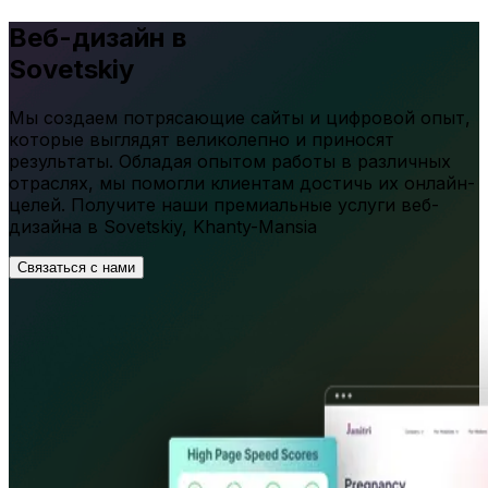
Веб-дизайн в
Sovetskiy
Мы создаем потрясающие сайты и цифровой опыт,
которые выглядят великолепно и приносят
результаты. Обладая опытом работы в различных
отраслях, мы помогли клиентам достичь их онлайн-
целей. Получите наши премиальные услуги веб-
дизайна в
Sovetskiy
,
Khanty-Mansia
Связаться с нами