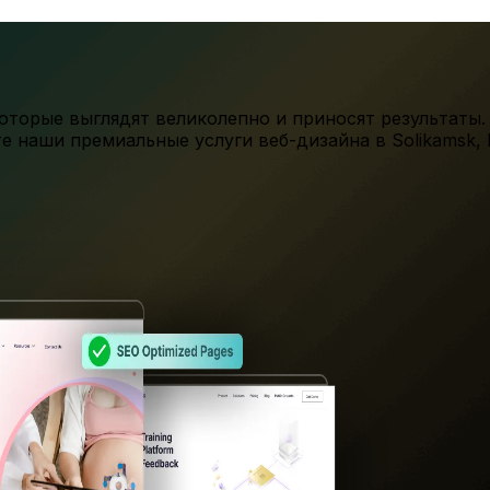
торые выглядят великолепно и приносят результаты.
те наши премиальные услуги веб-дизайна в
Solikamsk
,