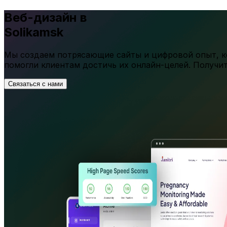
Веб-дизайн в
Solikamsk
Мы создаем потрясающие сайты и цифровой опыт, ко
помогли клиентам достичь их онлайн-целей. Получи
Связаться с нами