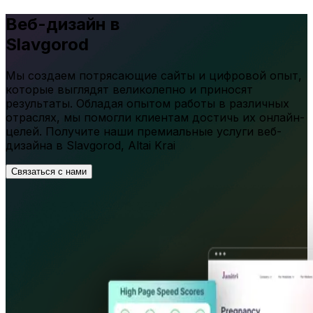
Веб-дизайн в
Slavgorod
Мы создаем потрясающие сайты и цифровой опыт,
которые выглядят великолепно и приносят
результаты. Обладая опытом работы в различных
отраслях, мы помогли клиентам достичь их онлайн-
целей. Получите наши премиальные услуги веб-
дизайна в
Slavgorod
,
Altai Krai
Связаться с нами