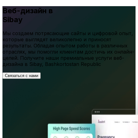
Веб-дизайн в
Sibay
Мы создаем потрясающие сайты и цифровой опыт,
которые выглядят великолепно и приносят
результаты. Обладая опытом работы в различных
отраслях, мы помогли клиентам достичь их онлайн-
целей. Получите наши премиальные услуги веб-
дизайна в
Sibay
,
Bashkortostan Republic
Связаться с нами