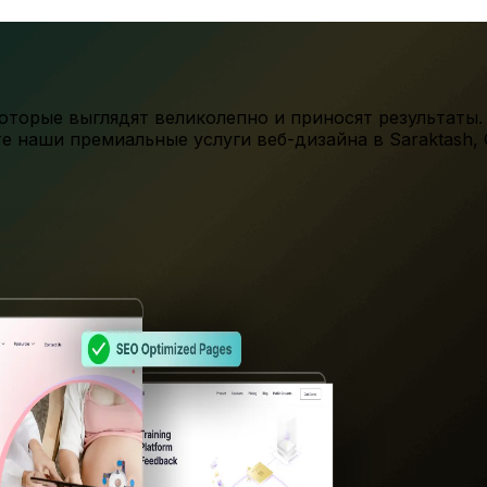
торые выглядят великолепно и приносят результаты.
те наши премиальные услуги веб-дизайна в
Saraktash
,