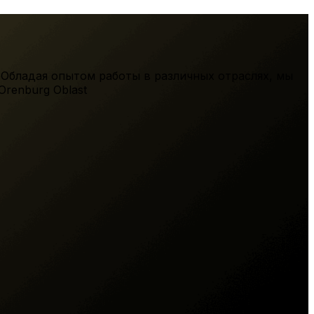
 Обладая опытом работы в различных отраслях, мы
Orenburg Oblast