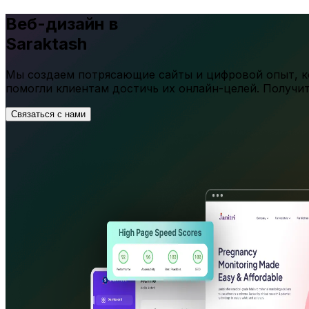
Веб-дизайн в
Saraktash
Мы создаем потрясающие сайты и цифровой опыт, ко
помогли клиентам достичь их онлайн-целей. Получи
Связаться с нами