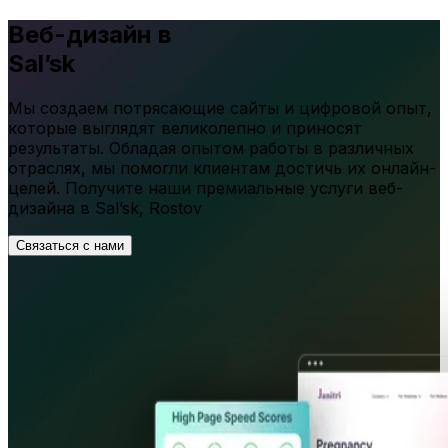
Веб-дизайн в
Sal’sk
Мы создаем потрясающие сайты и цифровой опыт,
которые выглядят великолепно и приносят
результаты. Обладая опытом работы в различных
отраслях, мы помогли клиентам достичь их онлайн-
целей. Получите наши премиальные услуги веб-
дизайна в
Sal’sk
,
Rostov
Связаться с нами