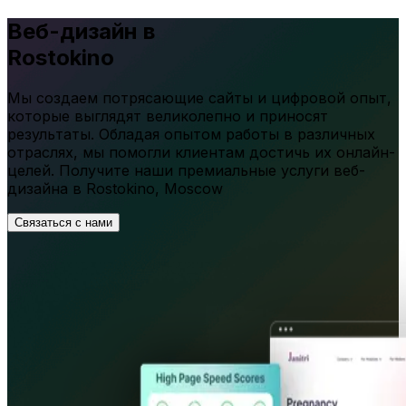
Веб-дизайн в
Rostokino
Мы создаем потрясающие сайты и цифровой опыт,
которые выглядят великолепно и приносят
результаты. Обладая опытом работы в различных
отраслях, мы помогли клиентам достичь их онлайн-
целей. Получите наши премиальные услуги веб-
дизайна в
Rostokino
,
Moscow
Связаться с нами