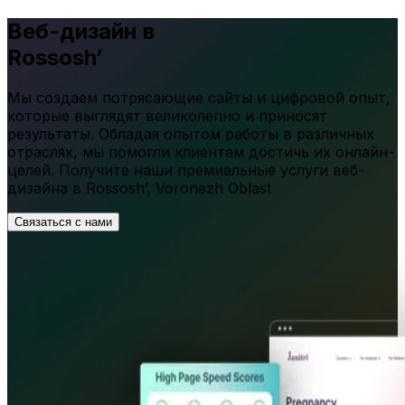
Веб-дизайн в
Rossosh’
Мы создаем потрясающие сайты и цифровой опыт,
которые выглядят великолепно и приносят
результаты. Обладая опытом работы в различных
отраслях, мы помогли клиентам достичь их онлайн-
целей. Получите наши премиальные услуги веб-
дизайна в
Rossosh’
,
Voronezh Oblast
Связаться с нами