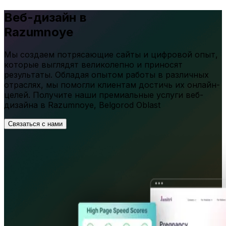
Веб-дизайн в
Razumnoye
Мы создаем потрясающие сайты и цифровой опыт,
которые выглядят великолепно и приносят
результаты. Обладая опытом работы в различных
отраслях, мы помогли клиентам достичь их онлайн-
целей. Получите наши премиальные услуги веб-
дизайна в
Razumnoye
,
Belgorod Oblast
Связаться с нами