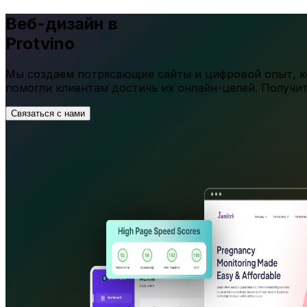
Веб-дизайн в
Protvino
Мы создаем потрясающие сайты и цифровой опыт, ко
помогли клиентам достичь их онлайн-целей. Получи
Связаться с нами