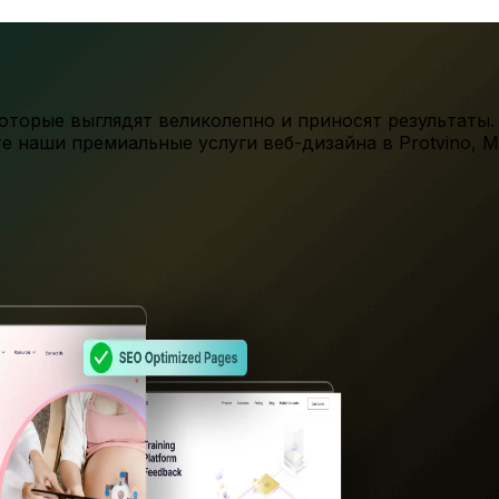
торые выглядят великолепно и приносят результаты.
те наши премиальные услуги веб-дизайна в
Protvino
,
M