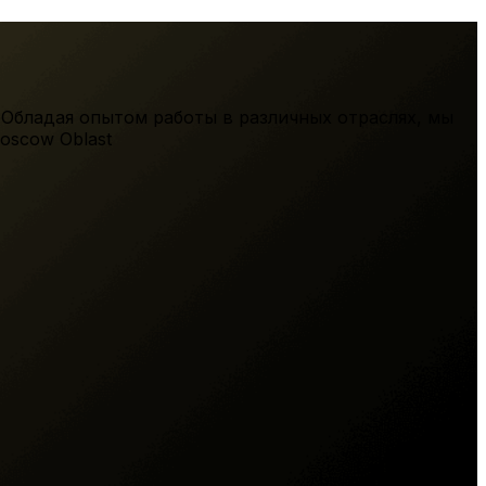
 Обладая опытом работы в различных отраслях, мы
oscow Oblast