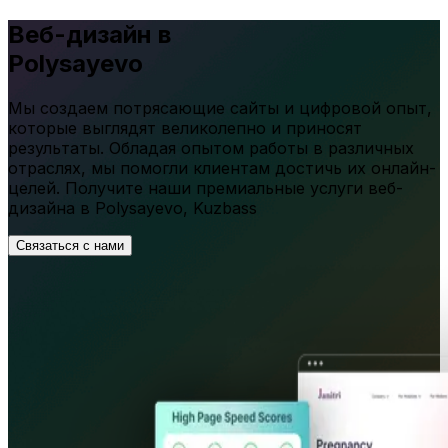
Веб-дизайн в
Polysayevo
Мы создаем потрясающие сайты и цифровой опыт,
которые выглядят великолепно и приносят
результаты. Обладая опытом работы в различных
отраслях, мы помогли клиентам достичь их онлайн-
целей. Получите наши премиальные услуги веб-
дизайна в
Polysayevo
,
Kuzbass
Связаться с нами