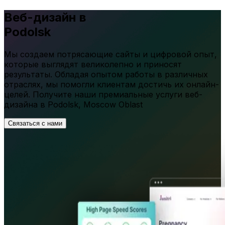
Веб-дизайн в
Podolsk
Мы создаем потрясающие сайты и цифровой опыт,
которые выглядят великолепно и приносят
результаты. Обладая опытом работы в различных
отраслях, мы помогли клиентам достичь их онлайн-
целей. Получите наши премиальные услуги веб-
дизайна в
Podolsk
,
Moscow Oblast
Связаться с нами