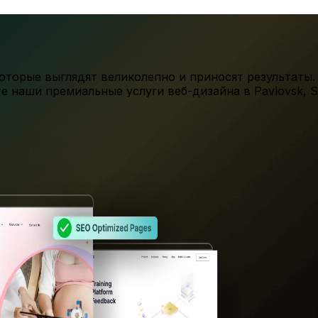
торые выглядят великолепно и приносят результаты.
те наши премиальные услуги веб-дизайна в
Pavlovsk
,
S