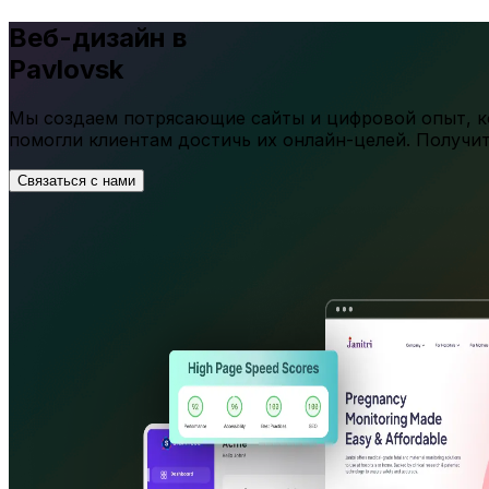
Веб-дизайн в
Pavlovsk
Мы создаем потрясающие сайты и цифровой опыт, ко
помогли клиентам достичь их онлайн-целей. Получи
Связаться с нами