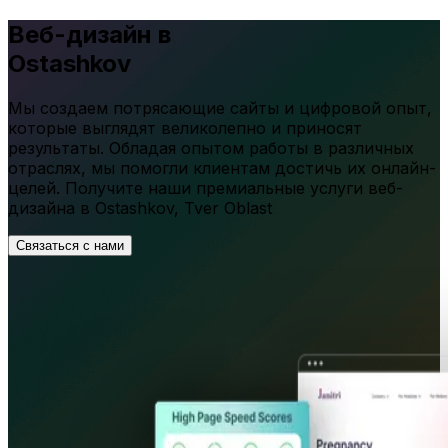
Веб-дизайн в
Ostashkov
Мы создаем потрясающие сайты и цифровой опыт,
которые выглядят великолепно и приносят
результаты. Обладая опытом работы в различных
отраслях, мы помогли клиентам достичь их онлайн-
целей. Получите наши премиальные услуги веб-
дизайна в
Ostashkov
,
Tver Oblast
Связаться с нами