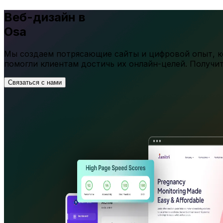
Веб-дизайн в
Osa
Мы создаем потрясающие сайты и цифровой опыт, ко
помогли клиентам достичь их онлайн-целей. Получи
Связаться с нами