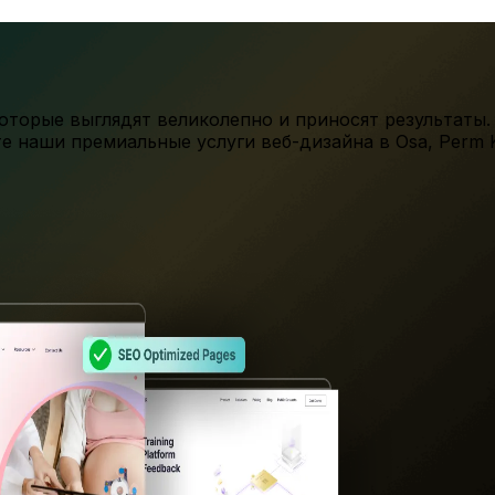
торые выглядят великолепно и приносят результаты.
те наши премиальные услуги веб-дизайна в
Osa
,
Perm K