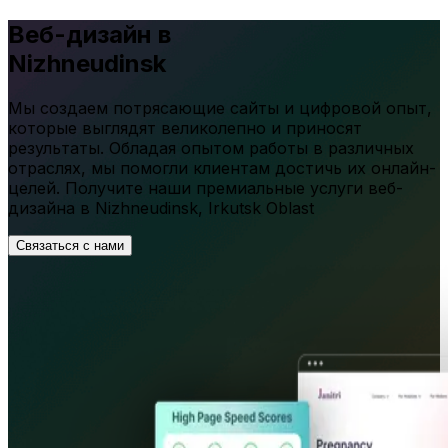
Веб-дизайн в
Nizhneudinsk
Мы создаем потрясающие сайты и цифровой опыт,
которые выглядят великолепно и приносят
результаты. Обладая опытом работы в различных
отраслях, мы помогли клиентам достичь их онлайн-
целей. Получите наши премиальные услуги веб-
дизайна в
Nizhneudinsk
,
Irkutsk Oblast
Связаться с нами