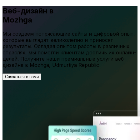
Веб-дизайн в
Mozhga
Мы создаем потрясающие сайты и цифровой опыт,
которые выглядят великолепно и приносят
результаты. Обладая опытом работы в различных
отраслях, мы помогли клиентам достичь их онлайн-
целей. Получите наши премиальные услуги веб-
дизайна в
Mozhga
,
Udmurtiya Republic
Связаться с нами