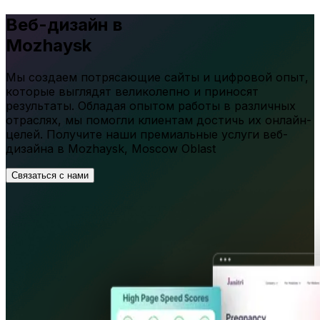
Веб-дизайн в
Mozhaysk
Мы создаем потрясающие сайты и цифровой опыт,
которые выглядят великолепно и приносят
результаты. Обладая опытом работы в различных
отраслях, мы помогли клиентам достичь их онлайн-
целей. Получите наши премиальные услуги веб-
дизайна в
Mozhaysk
,
Moscow Oblast
Связаться с нами