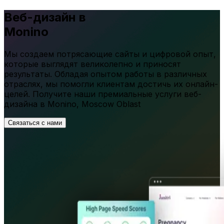
Веб-дизайн в
Monino
Мы создаем потрясающие сайты и цифровой опыт,
которые выглядят великолепно и приносят
результаты. Обладая опытом работы в различных
отраслях, мы помогли клиентам достичь их онлайн-
целей. Получите наши премиальные услуги веб-
дизайна в
Monino
,
Moscow Oblast
Связаться с нами