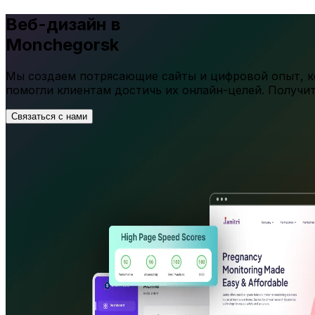
Веб-дизайн в
Monchegorsk
Мы создаем потрясающие сайты и цифровой опыт, ко
помогли клиентам достичь их онлайн-целей. Получи
Связаться с нами