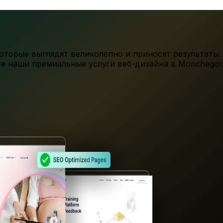
торые выглядят великолепно и приносят результаты.
те наши премиальные услуги веб-дизайна в
Monchegor