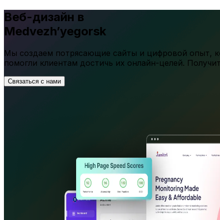
Веб-дизайн в
Medvezh’yegorsk
Мы создаем потрясающие сайты и цифровой опыт, ко
помогли клиентам достичь их онлайн-целей. Получи
Связаться с нами