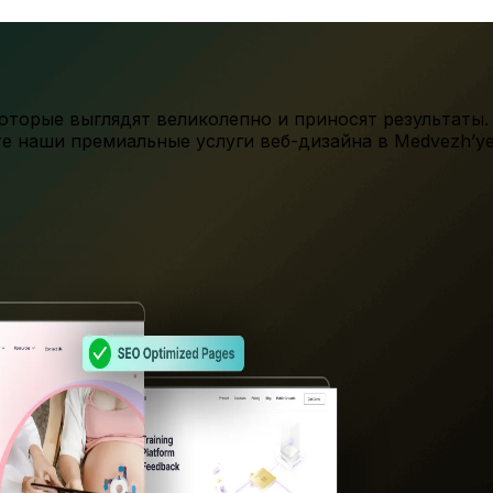
торые выглядят великолепно и приносят результаты.
те наши премиальные услуги веб-дизайна в
Medvezh’ye