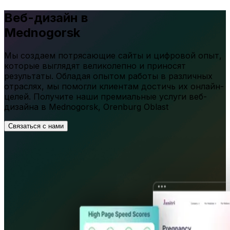
Веб-дизайн в
Mednogorsk
Мы создаем потрясающие сайты и цифровой опыт,
которые выглядят великолепно и приносят
результаты. Обладая опытом работы в различных
отраслях, мы помогли клиентам достичь их онлайн-
целей. Получите наши премиальные услуги веб-
дизайна в
Mednogorsk
,
Orenburg Oblast
Связаться с нами