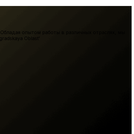
 Обладая опытом работы в различных отраслях, мы
gradskaya Oblast'