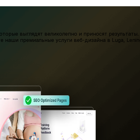
торые выглядят великолепно и приносят результаты.
те наши премиальные услуги веб-дизайна в
Luga
,
Lenin