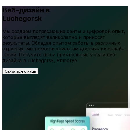
Веб-дизайн в
Luchegorsk
Мы создаем потрясающие сайты и цифровой опыт,
которые выглядят великолепно и приносят
результаты. Обладая опытом работы в различных
отраслях, мы помогли клиентам достичь их онлайн-
целей. Получите наши премиальные услуги веб-
дизайна в
Luchegorsk
,
Primorye
Связаться с нами