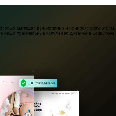
торые выглядят великолепно и приносят результаты.
те наши премиальные услуги веб-дизайна в
Lodeynoye 