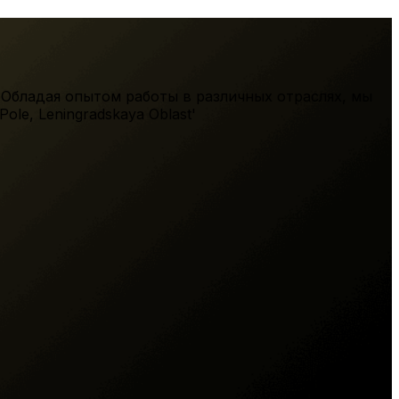
 Обладая опытом работы в различных отраслях, мы
Pole
,
Leningradskaya Oblast'