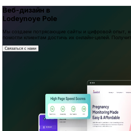
Веб-дизайн в
Lodeynoye Pole
Мы создаем потрясающие сайты и цифровой опыт, ко
помогли клиентам достичь их онлайн-целей. Получи
Связаться с нами